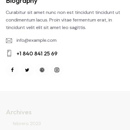
Biography
Curabitur sit amet nunc non est tincidunt tincidunt ut
condimentum lacus. Proin vitae fermentum erat, in
tincidunt velit elit sit amet leo sagittis.
info@example.com
E-
+1 840 841 25 69
m
Ph
ail:
on
e:
Archives
febrero 2023