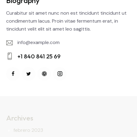
Biography
Curabitur sit amet nunc non est tincidunt tincidunt ut
condimentum lacus. Proin vitae fermentum erat, in
tincidunt velit elit sit amet leo sagittis.
info@example.com
E-
+1 840 841 25 69
m
Ph
ail:
on
e:
Archives
febrero 2023