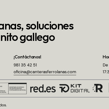
anas, soluciones
nito gallego
¡Contáctanos!
Ho
981 35 42 51
De 
oficina@canterasferrolanas.com
17:
dos.